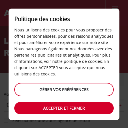
Menu
Politique des cookies
Welcome
Nous utilisons des cookies pour vous proposer des
to
offres personnalisées, pour des raisons analytiques
Location de voiture
Avis
et pour améliorer votre expérience sur notre site.
Nous partageons également nos données avec des
Renfrew
partenaires publicitaires et analytiques. Pour plus
d’informations, voir notre
politique de cookies
. En
cliquant sur ACCEPTER vous acceptez que nous
utilisions des cookies.
VOITURE
UTILITAIRE
GÉRER VOS PRÉFÉRENCES
AGENCE DE DÉPART
ACCEPTER ET FERMER
Sélectionnez une autre agence de retour