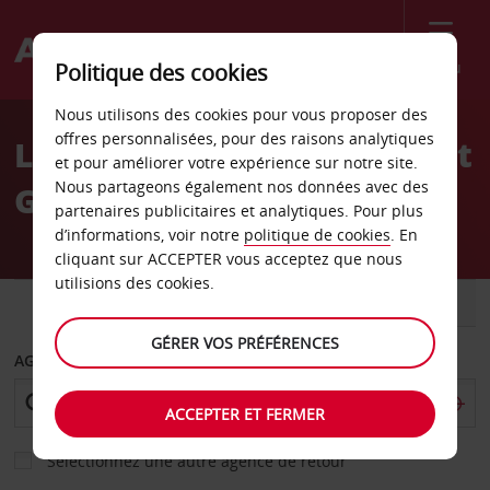
Menu
Politique des cookies
Welcome
Nous utilisons des cookies pour vous proposer des
to
offres personnalisées, pour des raisons analytiques
Location de voiture Avis At
Avis
et pour améliorer votre expérience sur notre site.
Nous partageons également nos données avec des
Glendale
partenaires publicitaires et analytiques. Pour plus
d’informations, voir notre
politique de cookies
. En
cliquant sur ACCEPTER vous acceptez que nous
utilisions des cookies.
VOITURE
UTILITAIRE
GÉRER VOS PRÉFÉRENCES
AGENCE DE DÉPART
ACCEPTER ET FERMER
Sélectionnez une autre agence de retour