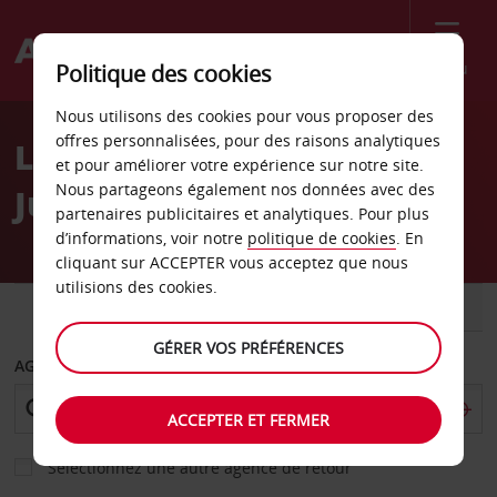
Menu
Politique des cookies
Welcome
Nous utilisons des cookies pour vous proposer des
to
offres personnalisées, pour des raisons analytiques
Location de voiture Grand
Avis
et pour améliorer votre expérience sur notre site.
Nous partageons également nos données avec des
Junction
partenaires publicitaires et analytiques. Pour plus
d’informations, voir notre
politique de cookies
. En
cliquant sur ACCEPTER vous acceptez que nous
utilisions des cookies.
VOITURE
UTILITAIRE
GÉRER VOS PRÉFÉRENCES
AGENCE DE DÉPART
ACCEPTER ET FERMER
Sélectionnez une autre agence de retour