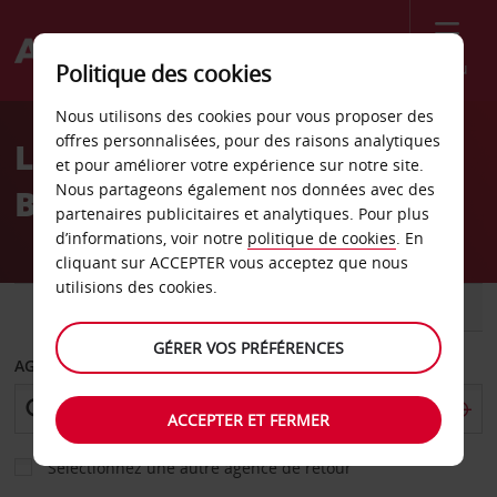
Menu
Politique des cookies
Welcome
Nous utilisons des cookies pour vous proposer des
to
offres personnalisées, pour des raisons analytiques
Location de voiture
Avis
et pour améliorer votre expérience sur notre site.
Nous partageons également nos données avec des
Bradenton
partenaires publicitaires et analytiques. Pour plus
d’informations, voir notre
politique de cookies
. En
cliquant sur ACCEPTER vous acceptez que nous
utilisions des cookies.
VOITURE
UTILITAIRE
GÉRER VOS PRÉFÉRENCES
AGENCE DE DÉPART
ACCEPTER ET FERMER
Sélectionnez une autre agence de retour