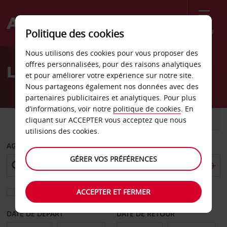
Menu
Politique des cookies
Welcome
Nous utilisons des cookies pour vous proposer des
to
offres personnalisées, pour des raisons analytiques
Location de voiture Ocala
Avis
et pour améliorer votre expérience sur notre site.
Nous partageons également nos données avec des
partenaires publicitaires et analytiques. Pour plus
d’informations, voir notre
politique de cookies
. En
VOITURE
UTILITAIRE
cliquant sur ACCEPTER vous acceptez que nous
utilisions des cookies.
AGENCE DE DÉPART
GÉRER VOS PRÉFÉRENCES
ACCEPTER ET FERMER
Sélectionnez une autre agence de retour
DATE DE DÉPART
DATE DE RETOUR