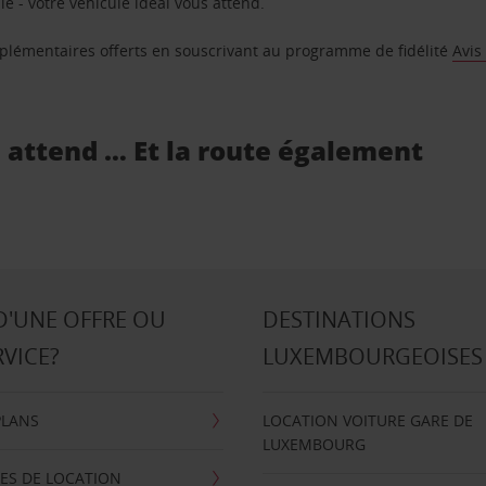
e - votre véhicule idéal vous attend.
supplémentaires offerts en souscrivant au programme de fidélité
Avis
s attend … Et la route également
D'UNE OFFRE OU
DESTINATIONS
RVICE?
LUXEMBOURGEOISES
PLANS
LOCATION VOITURE GARE DE
LUXEMBOURG
ES DE LOCATION