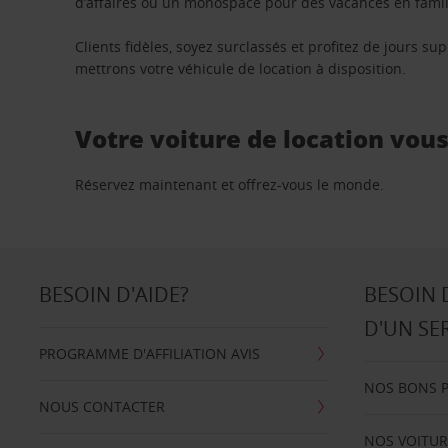
d’affaires ou un monospace pour des vacances en famill
Clients fidèles, soyez surclassés et profitez de jours 
mettrons votre véhicule de location à disposition.
Votre voiture de location vou
Réservez maintenant et offrez-vous le monde.
BESOIN D'AIDE?
BESOIN 
D'UN SE
PROGRAMME D'AFFILIATION AVIS
NOS BONS 
NOUS CONTACTER
NOS VOITUR