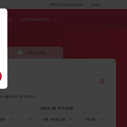
Mes réservations
Aide
SES
DESTINATIONS
UTILITAIRE
re agence de retour
DATE DE RETOUR