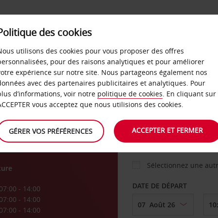
Politique des cookies
 PLANS
LIBRE-SERVICE
PRODUITS
ENTREPRI
Nous utilisons des cookies pour vous proposer des offres
personnalisées, pour des raisons analytiques et pour améliorer
votre expérience sur notre site. Nous partageons également nos
ture
données avec des partenaires publicitaires et analytiques. Pour
VOITURE
plus d’informations, voir notre
politique de cookies
. En cliquant sur
ACCEPTER vous acceptez que nous utilisions des cookies.
uai
AGENCE DE DÉPART
ACCEPTER ET FERMER
GÉRER VOS PRÉFÉRENCES
Sélectionnez une aut
ture
DATE DE DÉPART
07:00 - 14:00
07:00 - 14:00
07:00 - 14:00