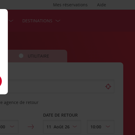
Mes réservations
Aide
SES
DESTINATIONS
UTILITAIRE
re agence de retour
DATE DE RETOUR