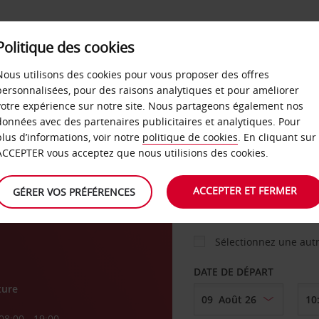
Politique des cookies
 PLANS
LIBRE-SERVICE
PRODUITS
ENTREPRI
Nous utilisons des cookies pour vous proposer des offres
personnalisées, pour des raisons analytiques et pour améliorer
votre expérience sur notre site. Nous partageons également nos
ture
données avec des partenaires publicitaires et analytiques. Pour
VOITURE
plus d’informations, voir notre
politique de cookies
. En cliquant sur
ACCEPTER vous acceptez que nous utilisions des cookies.
st
AGENCE DE DÉPART
ACCEPTER ET FERMER
GÉRER VOS PRÉFÉRENCES
Sélectionnez une aut
DATE DE DÉPART
ture
08:00 - 19:00