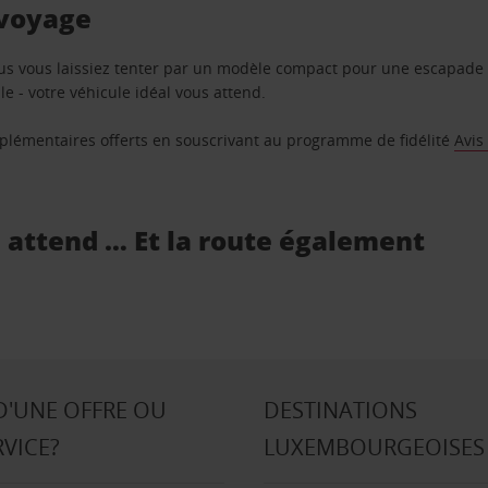
 voyage
us vous laissiez tenter par un modèle compact pour une escapade 
e - votre véhicule idéal vous attend.
supplémentaires offerts en souscrivant au programme de fidélité
Avis
s attend … Et la route également
D'UNE OFFRE OU
DESTINATIONS
RVICE?
LUXEMBOURGEOISES