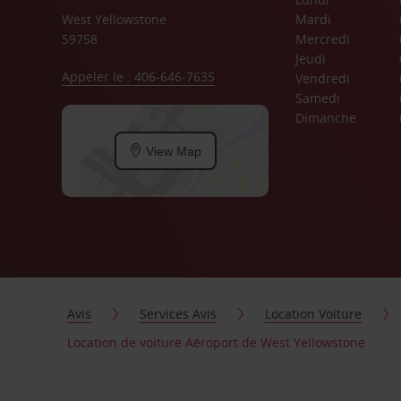
West Yellowstone
Mardi
59758
Mercredi
Jeudi
Appeler le : 406-646-7635
Vendredi
Samedi
Dimanche
View Map
Avis
Services Avis
Location Voiture
Location de voiture Aéroport de West Yellowstone