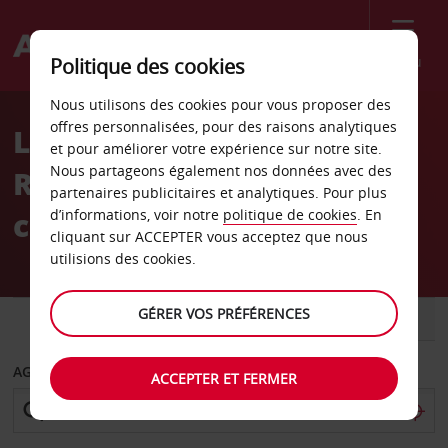
Menu
Politique des cookies
Welcome
Nous utilisons des cookies pour vous proposer des
to
offres personnalisées, pour des raisons analytiques
Location de voiture Car
Avis
et pour améliorer votre expérience sur notre site.
Nous partageons également nos données avec des
Rentals Inc
partenaires publicitaires et analytiques. Pour plus
concessionnaire Avis
d’informations, voir notre
politique de cookies
. En
cliquant sur ACCEPTER vous acceptez que nous
utilisions des cookies.
GÉRER VOS PRÉFÉRENCES
VOITURE
UTILITAIRE
AGENCE DE DÉPART
ACCEPTER ET FERMER