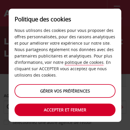
Menu
Politique des cookies
Welcome
Nous utilisons des cookies pour vous proposer des
to
offres personnalisées, pour des raisons analytiques
Location de voiture Mount
Avis
et pour améliorer votre expérience sur notre site.
Nous partageons également nos données avec des
Laurel Hôtel Wyndham
partenaires publicitaires et analytiques. Pour plus
d’informations, voir notre
politique de cookies
. En
cliquant sur ACCEPTER vous acceptez que nous
utilisions des cookies.
VOITURE
UTILITAIRE
GÉRER VOS PRÉFÉRENCES
AGENCE DE DÉPART
ACCEPTER ET FERMER
Sélectionnez une autre agence de retour