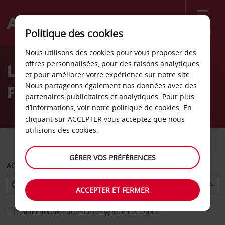
Menu
Politique des cookies
Welcome
Nous utilisons des cookies pour vous proposer des
to
offres personnalisées, pour des raisons analytiques
Location de voiture
Avis
et pour améliorer votre expérience sur notre site.
Nous partageons également nos données avec des
Farmington
partenaires publicitaires et analytiques. Pour plus
d’informations, voir notre
politique de cookies
. En
cliquant sur ACCEPTER vous acceptez que nous
utilisions des cookies.
VOITURE
UTILITAIRE
GÉRER VOS PRÉFÉRENCES
AGENCE DE DÉPART
ACCEPTER ET FERMER
Sélectionnez une autre agence de retour