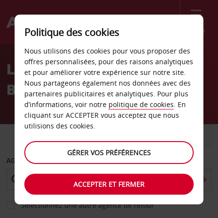
Menu
Politique des cookies
Welcome
Nous utilisons des cookies pour vous proposer des
to
offres personnalisées, pour des raisons analytiques
Location de voiture
Avis
et pour améliorer votre expérience sur notre site.
Nous partageons également nos données avec des
Bruchsal
partenaires publicitaires et analytiques. Pour plus
d’informations, voir notre
politique de cookies
. En
cliquant sur ACCEPTER vous acceptez que nous
utilisions des cookies.
VOITURE
UTILITAIRE
GÉRER VOS PRÉFÉRENCES
AGENCE DE DÉPART
ACCEPTER ET FERMER
Sélectionnez une autre agence de retour