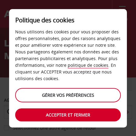
Menu
Politique des cookies
Welcome
Nous utilisons des cookies pour vous proposer des
to
offres personnalisées, pour des raisons analytiques
Location de voiture
Avis
et pour améliorer votre expérience sur notre site.
Nous partageons également nos données avec des
Mönchengladbach
partenaires publicitaires et analytiques. Pour plus
d’informations, voir notre
politique de cookies
. En
cliquant sur ACCEPTER vous acceptez que nous
utilisions des cookies.
VOITURE
UTILITAIRE
GÉRER VOS PRÉFÉRENCES
AGENCE DE DÉPART
ACCEPTER ET FERMER
Sélectionnez une autre agence de retour