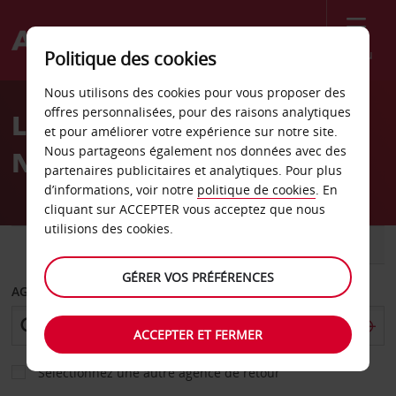
Menu
Politique des cookies
Welcome
Nous utilisons des cookies pour vous proposer des
to
offres personnalisées, pour des raisons analytiques
Location de voiture
Avis
et pour améliorer votre expérience sur notre site.
Nous partageons également nos données avec des
Norderstedt
partenaires publicitaires et analytiques. Pour plus
d’informations, voir notre
politique de cookies
. En
cliquant sur ACCEPTER vous acceptez que nous
utilisions des cookies.
VOITURE
UTILITAIRE
GÉRER VOS PRÉFÉRENCES
AGENCE DE DÉPART
ACCEPTER ET FERMER
Sélectionnez une autre agence de retour