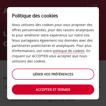
Menu
Politique des cookies
Welcome
Nous utilisons des cookies pour vous proposer des
to
offres personnalisées, pour des raisons analytiques
Location de voiture
Avis
et pour améliorer votre expérience sur notre site.
Nous partageons également nos données avec des
Offenbourg
partenaires publicitaires et analytiques. Pour plus
d’informations, voir notre
politique de cookies
. En
cliquant sur ACCEPTER vous acceptez que nous
utilisions des cookies.
VOITURE
UTILITAIRE
GÉRER VOS PRÉFÉRENCES
AGENCE DE DÉPART
ACCEPTER ET FERMER
Sélectionnez une autre agence de retour