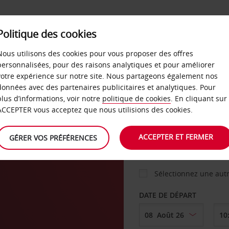
Politique des cookies
 PLANS
LIBRE-SERVICE
PRODUITS
ENTREPRI
Nous utilisons des cookies pour vous proposer des offres
personnalisées, pour des raisons analytiques et pour améliorer
votre expérience sur notre site. Nous partageons également nos
ture
données avec des partenaires publicitaires et analytiques. Pour
VOITURE
plus d’informations, voir notre
politique de cookies
. En cliquant sur
ACCEPTER vous acceptez que nous utilisions des cookies.
AGENCE DE DÉPART
ACCEPTER ET FERMER
GÉRER VOS PRÉFÉRENCES
Sélectionnez une aut
DATE DE DÉPART