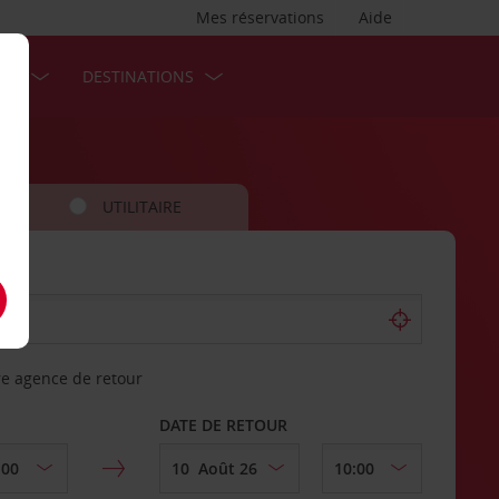
Mes réservations
Aide
SES
DESTINATIONS
UTILITAIRE
re agence de retour
DATE DE RETOUR