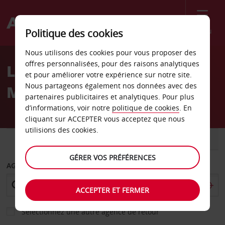
Menu
Politique des cookies
Welcome
Nous utilisons des cookies pour vous proposer des
to
offres personnalisées, pour des raisons analytiques
Location de voiture Saint-
Avis
et pour améliorer votre expérience sur notre site.
Nous partageons également nos données avec des
Malo
partenaires publicitaires et analytiques. Pour plus
d’informations, voir notre
politique de cookies
. En
cliquant sur ACCEPTER vous acceptez que nous
utilisions des cookies.
VOITURE
UTILITAIRE
GÉRER VOS PRÉFÉRENCES
AGENCE DE DÉPART
ACCEPTER ET FERMER
Sélectionnez une autre agence de retour