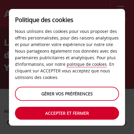
Menu
Politique des cookies
Welcome
Nous utilisons des cookies pour vous proposer des
to
offres personnalisées, pour des raisons analytiques
Location de voiture Gare
Avis
et pour améliorer votre expérience sur notre site.
Nous partageons également nos données avec des
de Saint-Quentin-en-
partenaires publicitaires et analytiques. Pour plus
Yvelines
d’informations, voir notre
politique de cookies
. En
cliquant sur ACCEPTER vous acceptez que nous
utilisions des cookies.
GÉRER VOS PRÉFÉRENCES
VOITURE
UTILITAIRE
AGENCE DE DÉPART
ACCEPTER ET FERMER