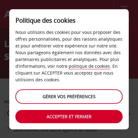
Menu
Politique des cookies
Welcome
Nous utilisons des cookies pour vous proposer des
to
offres personnalisées, pour des raisons analytiques
Location de voiture
Avis
et pour améliorer votre expérience sur notre site.
Nous partageons également nos données avec des
Sunwing Hôtel Ierapetra
partenaires publicitaires et analytiques. Pour plus
d’informations, voir notre
politique de cookies
. En
cliquant sur ACCEPTER vous acceptez que nous
utilisions des cookies.
VOITURE
UTILITAIRE
GÉRER VOS PRÉFÉRENCES
AGENCE DE DÉPART
ACCEPTER ET FERMER
Sélectionnez une autre agence de retour