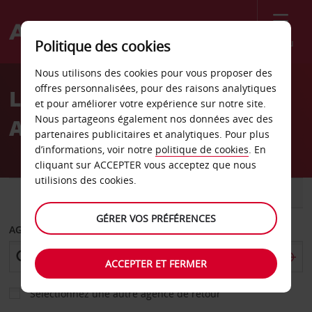
Menu
Politique des cookies
Welcome
Nous utilisons des cookies pour vous proposer des
to
offres personnalisées, pour des raisons analytiques
Location de voiture
Avis
et pour améliorer votre expérience sur notre site.
Nous partageons également nos données avec des
Aéroport de Hammerfest
partenaires publicitaires et analytiques. Pour plus
d’informations, voir notre
politique de cookies
. En
cliquant sur ACCEPTER vous acceptez que nous
utilisions des cookies.
VOITURE
UTILITAIRE
GÉRER VOS PRÉFÉRENCES
AGENCE DE DÉPART
ACCEPTER ET FERMER
Sélectionnez une autre agence de retour