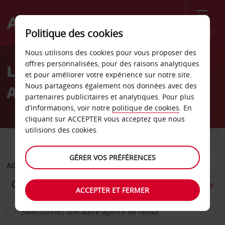
Menu
Politique des cookies
Welcome
Nous utilisons des cookies pour vous proposer des
to
offres personnalisées, pour des raisons analytiques
Location de voiture
Avis
et pour améliorer votre expérience sur notre site.
Nous partageons également nos données avec des
Aéroport de Kristiansund
partenaires publicitaires et analytiques. Pour plus
d’informations, voir notre
politique de cookies
. En
cliquant sur ACCEPTER vous acceptez que nous
utilisions des cookies.
VOITURE
UTILITAIRE
GÉRER VOS PRÉFÉRENCES
AGENCE DE DÉPART
ACCEPTER ET FERMER
Sélectionnez une autre agence de retour