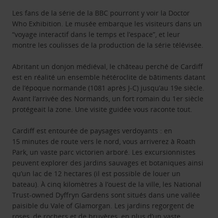
Les fans de la série de la BBC pourront y voir la Doctor
Who Exhibition. Le musée embarque les visiteurs dans un
“voyage interactif dans le temps et l’espace”, et leur
montre les coulisses de la production de la série télévisée.
Abritant un donjon médiéval, le château perché de Cardiff
est en réalité un ensemble hétéroclite de bâtiments datant
de l’époque normande (1081 après J-C) jusqu’au 19e siècle.
Avant l’arrivée des Normands, un fort romain du 1er siècle
protégeait la zone. Une visite guidée vous raconte tout.
Cardiff est entourée de paysages verdoyants : en
15 minutes de route vers le nord, vous arriverez à Roath
Park, un vaste parc victorien arboré. Les excursionnistes
peuvent explorer des jardins sauvages et botaniques ainsi
qu’un lac de 12 hectares (il est possible de louer un
bateau). À cinq kilomètres à l’ouest de la ville, les National
Trust-owned Dyffryn Gardens sont situés dans une vallée
paisible du Vale of Glamorgan. Les jardins regorgent de
roses, de rochers et de bruyères, en plus d’un vaste