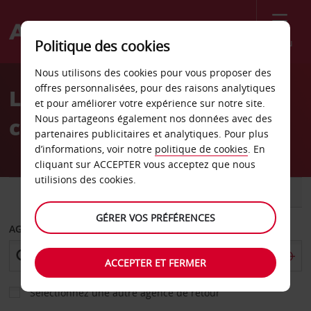
Menu
Politique des cookies
Welcome
Nous utilisons des cookies pour vous proposer des
to
offres personnalisées, pour des raisons analytiques
Location de voiture Gare
Avis
et pour améliorer votre expérience sur notre site.
Nous partageons également nos données avec des
centrale de Cardiff
partenaires publicitaires et analytiques. Pour plus
d’informations, voir notre
politique de cookies
. En
cliquant sur ACCEPTER vous acceptez que nous
utilisions des cookies.
VOITURE
UTILITAIRE
GÉRER VOS PRÉFÉRENCES
AGENCE DE DÉPART
ACCEPTER ET FERMER
Sélectionnez une autre agence de retour