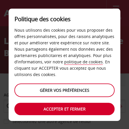
Menu
Politique des cookies
Welcome
Nous utilisons des cookies pour vous proposer des
to
offres personnalisées, pour des raisons analytiques
Location de voiture Istinye
Avis
et pour améliorer votre expérience sur notre site.
Nous partageons également nos données avec des
Birmot Istanbul
partenaires publicitaires et analytiques. Pour plus
d’informations, voir notre
politique de cookies
. En
cliquant sur ACCEPTER vous acceptez que nous
utilisions des cookies.
VOITURE
UTILITAIRE
GÉRER VOS PRÉFÉRENCES
AGENCE DE DÉPART
ACCEPTER ET FERMER
Sélectionnez une autre agence de retour