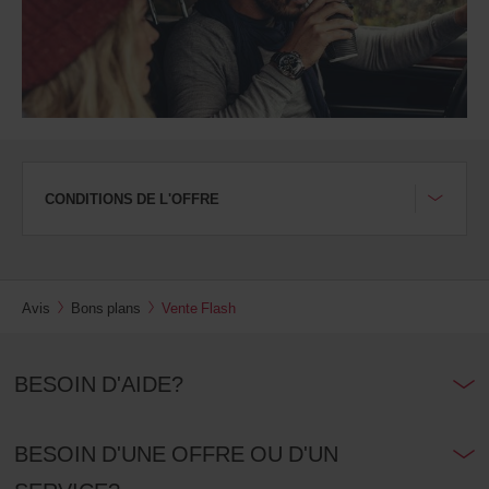
indiquer
votre
numéro
AWD
(Remise
internationale
Avis).
Vous
pouvez
réserver
CONDITIONS DE L'OFFRE
un
véhicule
utilitaire
ou
un
Avis
Bons plans
Vente Flash
scooter
si
ceux-
ci
BESOIN D'AIDE?
sont
disponibles
dans
votre
BESOIN D'UNE OFFRE OU D'UN
agence.