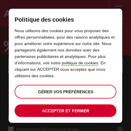
Menu
Politique des cookies
Welcome
Nous utilisons des cookies pour vous proposer des
to
offres personnalisées, pour des raisons analytiques et
Avis
ÉCONOMISEZ JUSQU'À 10%
pour améliorer votre expérience sur notre site. Nous
partageons également nos données avec des
partenaires publicitaires et analytiques. Pour plus
Instructions
Ignorer
Rechercher
d’informations, voir notre
politique de cookies
. En
une
Utili
for
cliquant sur ACCEPTER vous acceptez que nous
agence
les
Screen
utilisions des cookies.
date
La
choisir
L’heure
choisir
temps
temps
07
10
de
date
de
de
de
depui
depui
VEN.
liens
Reader
:00
début
de
modifier
départ
modifier
(minut
(heure
AOÛT
départ
choisie
Users:
contenus
GÉRER VOS PRÉFÉRENCES
choisie
est
date
Actuel
choisir
time
L’heure
choisir
temps
temps
est
Skip
09
10
de
de
to
de
de
jusqu’
jusqu’
DIM.
le
:00
screen
dans
fin
modifier
départ
modifier
(heure
(minut
AOÛT
reader
choisie
instructions
ACCEPTER ET FERMER
est
ce
Indiquez
RETOUR À UNE AGENCE DIFFÉRENTE
l’agence
formulaire
où
vous
?
CONDUCTEUR ÂGÉ DE PLUS DE 30 ANS