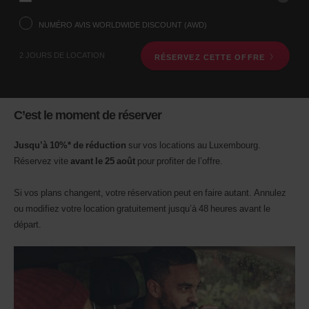
voulez
prendre
NUMÉRO AVIS WORLDWIDE DISCOUNT (AWD)
votre
véhicule
2 JOURS DE LOCATION
RÉSERVEZ CETTE OFFRE
à
l’aide
du
formulaire
de
C’est le moment de réserver
recherche
ci-
dessous.
Jusqu’à 10%* de réduction
sur vos locations au Luxembourg.
Veuillez
Réservez vite
avant le 25 août
pour profiter de l’offre.
indiquer
ensuite
Si vos plans changent, votre réservation peut en faire autant. Annulez
vos
dates
ou modifiez votre location gratuitement jusqu’à 48 heures avant le
de
départ.
départ
et
de
retour.
Vous
pouvez
également