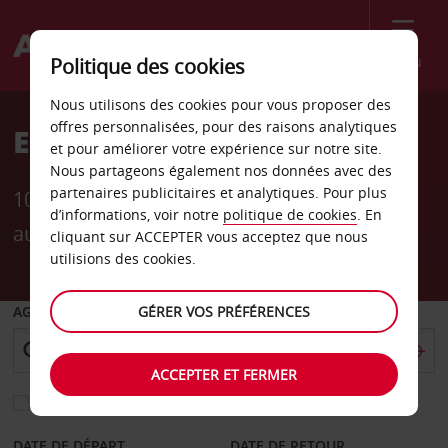
Menu
Politique des cookies
Nous utilisons des cookies pour vous proposer des
offres personnalisées, pour des raisons analytiques
Encouragez votre équipe
et pour améliorer votre expérience sur notre site.
Nous partageons également nos données avec des
partenaires publicitaires et analytiques. Pour plus
10 % de réduction sur la location de voiture
d’informations, voir notre
politique de cookies
. En
aux États-Unis et au Canada
cliquant sur ACCEPTER vous acceptez que nous
utilisions des cookies.
GÉRER VOS PRÉFÉRENCES
AGENCE DE DÉPART
ACCEPTER ET FERMER
Sélectionnez une autre agence de retour
DATE DE DÉPART
DATE DE RETOUR