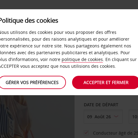
Politique des cookies
 PLANS
LIBRE-SERVICE
PRODUITS
ENTREPRI
Nous utilisons des cookies pour vous proposer des offres
personnalisées, pour des raisons analytiques et pour améliorer
votre expérience sur notre site. Nous partageons également nos
données avec des partenaires publicitaires et analytiques. Pour
plus d’informations, voir notre
politique de cookies
. En cliquant sur
AGENCE DE DÉPART
ACCEPTER vous acceptez que nous utilisions des cookies.
GÉRER VOS PRÉFÉRENCES
ACCEPTER ET FERMER
Sélectionnez une aut
DATE DE DÉPART
Conducteur âgé de 25
re