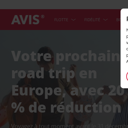
FLOTTE
FIDÉLITÉ
BONS
Votre prochain
road trip en
Europe, avec 20
% de réduction
Voyagez à tout moment avant le 31 décemb