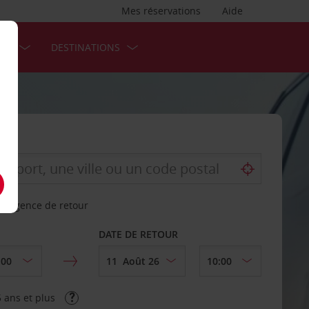
Mes réservations
Aide
SES
DESTINATIONS
re agence de retour
DATE DE RETOUR
 ans et plus