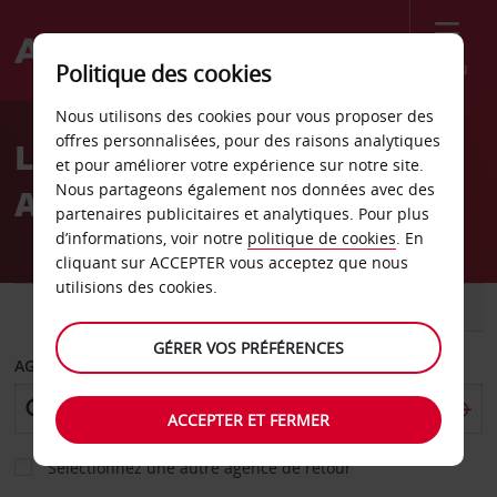
Menu
Politique des cookies
Welcome
Nous utilisons des cookies pour vous proposer des
to
offres personnalisées, pour des raisons analytiques
Location de voiture en
Avis
et pour améliorer votre expérience sur notre site.
Nous partageons également nos données avec des
Afrique du Sud
partenaires publicitaires et analytiques. Pour plus
d’informations, voir notre
politique de cookies
. En
cliquant sur ACCEPTER vous acceptez que nous
utilisions des cookies.
VOITURE
UTILITAIRE
GÉRER VOS PRÉFÉRENCES
AGENCE DE DÉPART
ACCEPTER ET FERMER
Sélectionnez une autre agence de retour