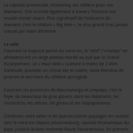
La capitale provinciale, Kimberley, est célèbre pour ses
diamants. Elle scintille également à travers l’histoire son
musée minier vivant. Plus significatif de l’industrie du
diamant, c’est le célèbre « Big Hole », le plus grand trou jamais
creusé par main d’homme.
Le veld
Couvrant la majeure partie du nord-est, le “veld” (“champs” en
afrikaans) est un large plateau bordé au sud par le Grand
Escarpement. Le « Haut Veld » culmine à moins de 2 00m
d’altitude, possède un climat sec et stable, vaste étendue de
prairies et territoire du célèbre springbok.
Couvrant les provinces de Mpumalanga et Limpopo, c’est le
foyer de beaucoup de gros gibiers, dont les éléphants, les
rhinocéros, les zèbres, les gnous et les hippopotames.
Combinez votre safari à de spectaculaires paysages en roulant
vers le nord-est depuis Johannesburg, capitale économique du
pays, jusqu’à la bien-nommée Route Panoramique. En prenant