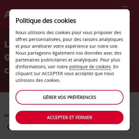
Menu
Politique des cookies
Welcome
Nous utilisons des cookies pour vous proposer des
to
offres personnalisées, pour des raisons analytiques
Location de voiture
Avis
et pour améliorer votre expérience sur notre site.
Nous partageons également nos données avec des
Gaborone - Location avec
partenaires publicitaires et analytiques. Pour plus
chauffeur
d’informations, voir notre
politique de cookies
. En
cliquant sur ACCEPTER vous acceptez que nous
utilisions des cookies.
GÉRER VOS PRÉFÉRENCES
VOITURE
UTILITAIRE
AGENCE DE DÉPART
ACCEPTER ET FERMER