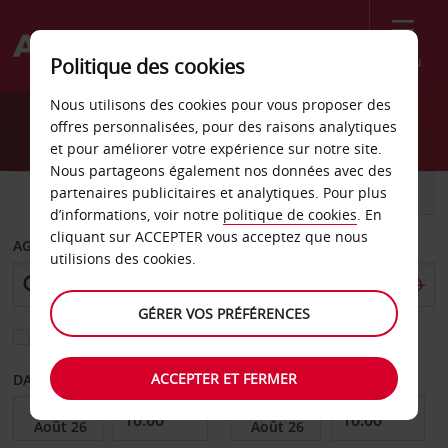
Menu
Politique des cookies
Welcome
Nous utilisons des cookies pour vous proposer des
to
offres personnalisées, pour des raisons analytiques
Avis
et pour améliorer votre expérience sur notre site.
Nous partageons également nos données avec des
partenaires publicitaires et analytiques. Pour plus
VOITURE
UTILITAIRE
d’informations, voir notre
politique de cookies
. En
cliquant sur ACCEPTER vous acceptez que nous
AGENCE DE DÉPART
utilisions des cookies.
GÉRER VOS PRÉFÉRENCES
Sélectionnez une autre agence de retour
ACCEPTER ET FERMER
DATE DE DÉPART
DATE DE RETOUR