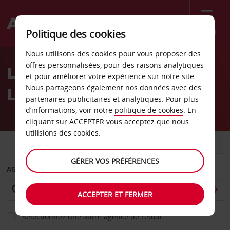
Menu
Politique des cookies
Welcome
Nous utilisons des cookies pour vous proposer des
to
offres personnalisées, pour des raisons analytiques
Location de voiture
Avis
et pour améliorer votre expérience sur notre site.
Nous partageons également nos données avec des
Libreville
partenaires publicitaires et analytiques. Pour plus
d’informations, voir notre
politique de cookies
. En
cliquant sur ACCEPTER vous acceptez que nous
utilisions des cookies.
VOITURE
UTILITAIRE
GÉRER VOS PRÉFÉRENCES
AGENCE DE DÉPART
ACCEPTER ET FERMER
Sélectionnez une autre agence de retour