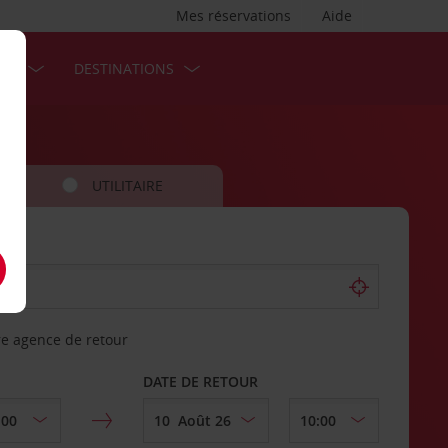
Mes réservations
Aide
SES
DESTINATIONS
UTILITAIRE
re agence de retour
DATE DE RETOUR