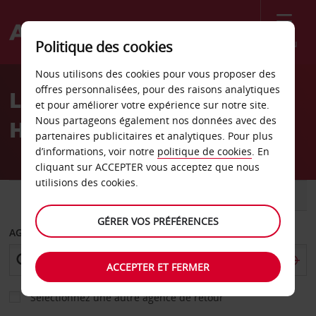
Menu
Politique des cookies
Welcome
Nous utilisons des cookies pour vous proposer des
to
offres personnalisées, pour des raisons analytiques
Location de voiture
Avis
et pour améliorer votre expérience sur notre site.
Nous partageons également nos données avec des
Heritage Telfair Golf Spa
partenaires publicitaires et analytiques. Pour plus
d’informations, voir notre
politique de cookies
. En
cliquant sur ACCEPTER vous acceptez que nous
utilisions des cookies.
VOITURE
UTILITAIRE
GÉRER VOS PRÉFÉRENCES
AGENCE DE DÉPART
ACCEPTER ET FERMER
Sélectionnez une autre agence de retour