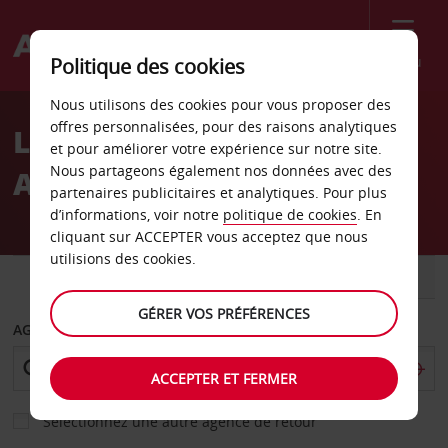
Menu
Politique des cookies
Welcome
Nous utilisons des cookies pour vous proposer des
to
offres personnalisées, pour des raisons analytiques
Location de voiture
Avis
et pour améliorer votre expérience sur notre site.
Nous partageons également nos données avec des
Aéroport de Mombasa
partenaires publicitaires et analytiques. Pour plus
d’informations, voir notre
politique de cookies
. En
cliquant sur ACCEPTER vous acceptez que nous
utilisions des cookies.
VOITURE
UTILITAIRE
GÉRER VOS PRÉFÉRENCES
AGENCE DE DÉPART
ACCEPTER ET FERMER
Sélectionnez une autre agence de retour