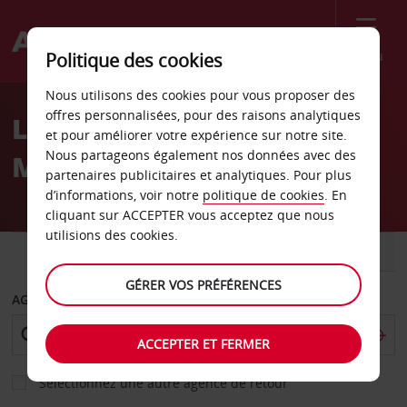
Menu
Politique des cookies
Welcome
Nous utilisons des cookies pour vous proposer des
to
offres personnalisées, pour des raisons analytiques
Location de voiture
Avis
et pour améliorer votre expérience sur notre site.
Nous partageons également nos données avec des
Maseru
partenaires publicitaires et analytiques. Pour plus
d’informations, voir notre
politique de cookies
. En
cliquant sur ACCEPTER vous acceptez que nous
utilisions des cookies.
VOITURE
UTILITAIRE
GÉRER VOS PRÉFÉRENCES
AGENCE DE DÉPART
ACCEPTER ET FERMER
Sélectionnez une autre agence de retour