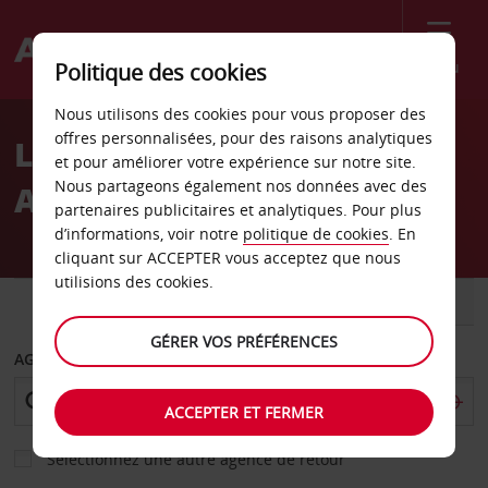
Menu
Politique des cookies
Welcome
Nous utilisons des cookies pour vous proposer des
to
offres personnalisées, pour des raisons analytiques
Location de voiture
Avis
et pour améliorer votre expérience sur notre site.
Nous partageons également nos données avec des
Aéroport de Fès
partenaires publicitaires et analytiques. Pour plus
d’informations, voir notre
politique de cookies
. En
cliquant sur ACCEPTER vous acceptez que nous
utilisions des cookies.
VOITURE
UTILITAIRE
GÉRER VOS PRÉFÉRENCES
AGENCE DE DÉPART
ACCEPTER ET FERMER
Sélectionnez une autre agence de retour