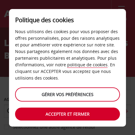
Menu
Politique des cookies
Welcome
Nous utilisons des cookies pour vous proposer des
to
offres personnalisées, pour des raisons analytiques
Location de voiture Walvis
Avis
et pour améliorer votre expérience sur notre site.
Nous partageons également nos données avec des
Bay
partenaires publicitaires et analytiques. Pour plus
d’informations, voir notre
politique de cookies
. En
cliquant sur ACCEPTER vous acceptez que nous
utilisions des cookies.
VOITURE
UTILITAIRE
GÉRER VOS PRÉFÉRENCES
AGENCE DE DÉPART
ACCEPTER ET FERMER
Sélectionnez une autre agence de retour