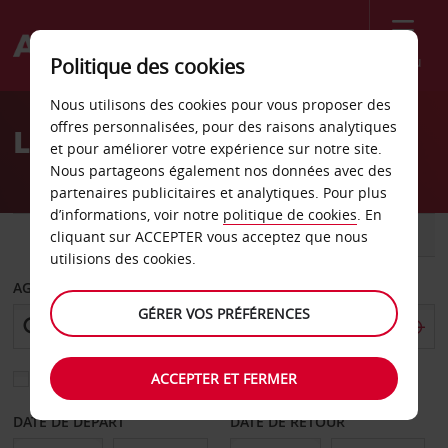
Menu
Politique des cookies
Welcome
Nous utilisons des cookies pour vous proposer des
to
offres personnalisées, pour des raisons analytiques
Location de voiture Tchad
Avis
et pour améliorer votre expérience sur notre site.
Nous partageons également nos données avec des
partenaires publicitaires et analytiques. Pour plus
d’informations, voir notre
politique de cookies
. En
VOITURE
UTILITAIRE
cliquant sur ACCEPTER vous acceptez que nous
utilisions des cookies.
AGENCE DE DÉPART
GÉRER VOS PRÉFÉRENCES
ACCEPTER ET FERMER
Sélectionnez une autre agence de retour
DATE DE DÉPART
DATE DE RETOUR