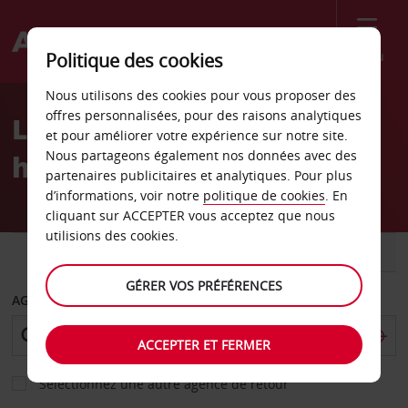
Menu
Politique des cookies
Welcome
Nous utilisons des cookies pour vous proposer des
to
offres personnalisées, pour des raisons analytiques
Location de voiture Lomé
Avis
et pour améliorer votre expérience sur notre site.
Nous partageons également nos données avec des
hôtel Pullman
partenaires publicitaires et analytiques. Pour plus
d’informations, voir notre
politique de cookies
. En
cliquant sur ACCEPTER vous acceptez que nous
utilisions des cookies.
VOITURE
UTILITAIRE
GÉRER VOS PRÉFÉRENCES
AGENCE DE DÉPART
ACCEPTER ET FERMER
Sélectionnez une autre agence de retour