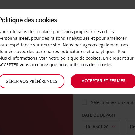
Politique des cookies
 PLANS
LIBRE-SERVICE
PRODUITS
ENTREPRI
Nous utilisons des cookies pour vous proposer des offres
personnalisées, pour des raisons analytiques et pour améliorer
votre expérience sur notre site. Nous partageons également nos
ture
données avec des partenaires publicitaires et analytiques. Pour
VOITURE
plus d’informations, voir notre
politique de cookies
. En cliquant sur
ACCEPTER vous acceptez que nous utilisions des cookies.
AGENCE DE DÉPART
ACCEPTER ET FERMER
GÉRER VOS PRÉFÉRENCES
Sélectionnez une aut
DATE DE DÉPART