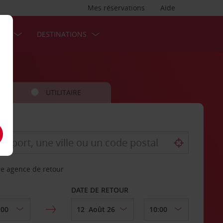
Mes réservations
Aide
SES
DESTINATIONS
UTILITAIRE
re agence de retour
DATE DE RETOUR