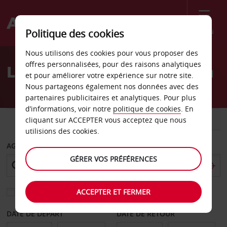
Menu
Politique des cookies
Welcome
Nous utilisons des cookies pour vous proposer des
to
offres personnalisées, pour des raisons analytiques
Location de voiture Dalian
Avis
et pour améliorer votre expérience sur notre site.
Nous partageons également nos données avec des
partenaires publicitaires et analytiques. Pour plus
d’informations, voir notre
politique de cookies
. En
VOITURE
UTILITAIRE
cliquant sur ACCEPTER vous acceptez que nous
utilisions des cookies.
AGENCE DE DÉPART
GÉRER VOS PRÉFÉRENCES
ACCEPTER ET FERMER
Sélectionnez une autre agence de retour
DATE DE DÉPART
DATE DE RETOUR