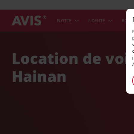
FLOTTE
FIDÉLITÉ
BONS
Welcome
to
Avis
Location de voi
Hainan