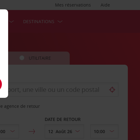
Mes réservations
Aide
SES
DESTINATIONS
UTILITAIRE
re agence de retour
DATE DE RETOUR