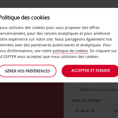
Politique des cookies
 PLANS
LIBRE-SERVICE
PRODUITS
ENTREPRI
Nous utilisons des cookies pour vous proposer des offres
personnalisées, pour des raisons analytiques et pour améliorer
votre expérience sur notre site. Nous partageons également nos
ture
données avec des partenaires publicitaires et analytiques. Pour
VOITURE
plus d’informations, voir notre
politique de cookies
. En cliquant sur
ACCEPTER vous acceptez que nous utilisions des cookies.
AGENCE DE DÉPART
ACCEPTER ET FERMER
GÉRER VOS PRÉFÉRENCES
Sélectionnez une aut
DATE DE DÉPART