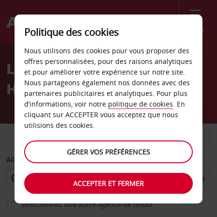
Menu
Politique des cookies
Welcome
Nous utilisons des cookies pour vous proposer des
to
offres personnalisées, pour des raisons analytiques
Location de voiture
Avis
et pour améliorer votre expérience sur notre site.
Nous partageons également nos données avec des
Hangzhou
partenaires publicitaires et analytiques. Pour plus
d’informations, voir notre
politique de cookies
. En
cliquant sur ACCEPTER vous acceptez que nous
utilisions des cookies.
VOITURE
UTILITAIRE
GÉRER VOS PRÉFÉRENCES
AGENCE DE DÉPART
ACCEPTER ET FERMER
Sélectionnez une autre agence de retour