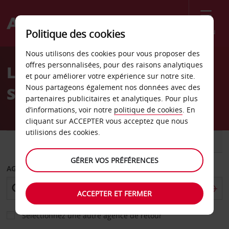
Menu
Politique des cookies
Welcome
Nous utilisons des cookies pour vous proposer des
to
offres personnalisées, pour des raisons analytiques
Location de voiture
Avis
et pour améliorer votre expérience sur notre site.
Nous partageons également nos données avec des
Shenyang
partenaires publicitaires et analytiques. Pour plus
d’informations, voir notre
politique de cookies
. En
cliquant sur ACCEPTER vous acceptez que nous
utilisions des cookies.
VOITURE
UTILITAIRE
GÉRER VOS PRÉFÉRENCES
AGENCE DE DÉPART
ACCEPTER ET FERMER
Sélectionnez une autre agence de retour