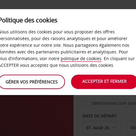
Politique des cookies
 PLANS
LIBRE-SERVICE
PRODUITS
ENTREPRI
Nous utilisons des cookies pour vous proposer des offres
personnalisées, pour des raisons analytiques et pour améliorer
votre expérience sur notre site. Nous partageons également nos
ture
données avec des partenaires publicitaires et analytiques. Pour
VOITURE
plus d’informations, voir notre
politique de cookies
. En cliquant sur
ACCEPTER vous acceptez que nous utilisions des cookies.
AGENCE DE DÉPART
ACCEPTER ET FERMER
GÉRER VOS PRÉFÉRENCES
Sélectionnez une aut
DATE DE DÉPART