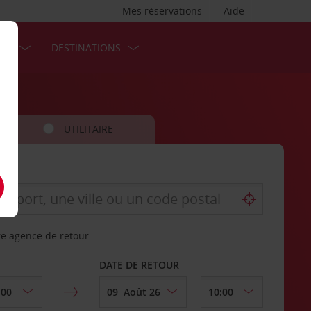
Mes réservations
Aide
SES
DESTINATIONS
UTILITAIRE
re agence de retour
DATE DE RETOUR