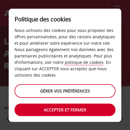
Menu
Politique des cookies
Welcome
Nous utilisons des cookies pour vous proposer des
to
offres personnalisées, pour des raisons analytiques
Location de voiture
Avis
et pour améliorer votre expérience sur notre site.
Nous partageons également nos données avec des
Aéroport d’Ubon
partenaires publicitaires et analytiques. Pour plus
Ratchathani
d’informations, voir notre
politique de cookies
. En
cliquant sur ACCEPTER vous acceptez que nous
utilisions des cookies.
GÉRER VOS PRÉFÉRENCES
VOITURE
UTILITAIRE
AGENCE DE DÉPART
ACCEPTER ET FERMER