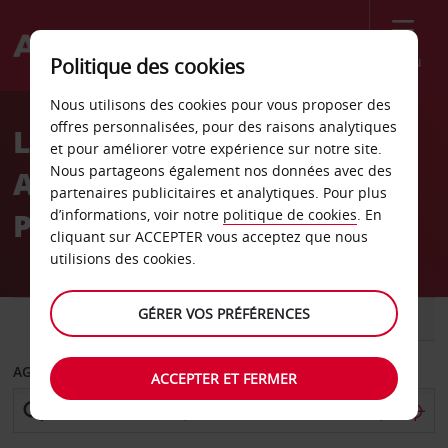
Menu
Politique des cookies
Welcome
Nous utilisons des cookies pour vous proposer des
to
offres personnalisées, pour des raisons analytiques
Location de voiture en
Avis
et pour améliorer votre expérience sur notre site.
Nous partageons également nos données avec des
Australie et dans le
partenaires publicitaires et analytiques. Pour plus
Pacifique
d’informations, voir notre
politique de cookies
. En
cliquant sur ACCEPTER vous acceptez que nous
utilisions des cookies.
GÉRER VOS PRÉFÉRENCES
VOITURE
UTILITAIRE
AGENCE DE DÉPART
ACCEPTER ET FERMER