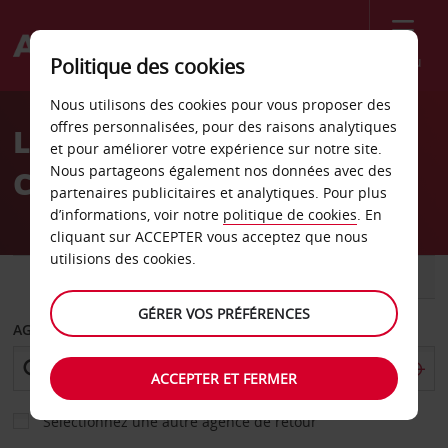
Menu
Politique des cookies
Welcome
Nous utilisons des cookies pour vous proposer des
to
offres personnalisées, pour des raisons analytiques
Location de voiture Punta
Avis
et pour améliorer votre expérience sur notre site.
Nous partageons également nos données avec des
Cana
partenaires publicitaires et analytiques. Pour plus
d’informations, voir notre
politique de cookies
. En
cliquant sur ACCEPTER vous acceptez que nous
utilisions des cookies.
VOITURE
UTILITAIRE
GÉRER VOS PRÉFÉRENCES
AGENCE DE DÉPART
ACCEPTER ET FERMER
Sélectionnez une autre agence de retour