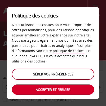
Menu
Politique des cookies
Welcome
Nous utilisons des cookies pour vous proposer des
to
offres personnalisées, pour des raisons analytiques
Location de voiture
Avis
et pour améliorer votre expérience sur notre site.
Nous partageons également nos données avec des
Aéroport La Isabela
partenaires publicitaires et analytiques. Pour plus
d’informations, voir notre
politique de cookies
. En
cliquant sur ACCEPTER vous acceptez que nous
utilisions des cookies.
VOITURE
UTILITAIRE
GÉRER VOS PRÉFÉRENCES
AGENCE DE DÉPART
ACCEPTER ET FERMER
Sélectionnez une autre agence de retour