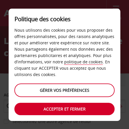
Menu
Politique des cookies
Welcome
Nous utilisons des cookies pour vous proposer des
to
offres personnalisées, pour des raisons analytiques
Location de voiture Centre
Avis
et pour améliorer votre expérience sur notre site.
Nous partageons également nos données avec des
commercial Galerias 360
partenaires publicitaires et analytiques. Pour plus
d’informations, voir notre
politique de cookies
. En
cliquant sur ACCEPTER vous acceptez que nous
utilisions des cookies.
VOITURE
UTILITAIRE
GÉRER VOS PRÉFÉRENCES
AGENCE DE DÉPART
ACCEPTER ET FERMER
Sélectionnez une autre agence de retour