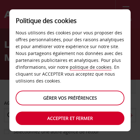
Menu
Politique des cookies
Welcome
Nous utilisons des cookies pour vous proposer des
to
offres personnalisées, pour des raisons analytiques
Location de voiture Saint
Avis
et pour améliorer votre expérience sur notre site.
Nous partageons également nos données avec des
Maarten
partenaires publicitaires et analytiques. Pour plus
d’informations, voir notre
politique de cookies
. En
cliquant sur ACCEPTER vous acceptez que nous
utilisions des cookies.
VOITURE
UTILITAIRE
GÉRER VOS PRÉFÉRENCES
AGENCE DE DÉPART
ACCEPTER ET FERMER
Sélectionnez une autre agence de retour