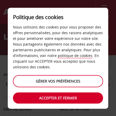
Menu
Politique des cookies
Welcome
Nous utilisons des cookies pour vous proposer des
to
offres personnalisées, pour des raisons analytiques
Location de voiture - Siège
Avis
et pour améliorer votre expérience sur notre site.
Nous partageons également nos données avec des
partenaires publicitaires et analytiques. Pour plus
d’informations, voir notre
politique de cookies
. En
VOITURE
UTILITAIRE
cliquant sur ACCEPTER vous acceptez que nous
utilisions des cookies.
AGENCE DE DÉPART
GÉRER VOS PRÉFÉRENCES
ACCEPTER ET FERMER
Sélectionnez une autre agence de retour
DATE DE DÉPART
DATE DE RETOUR